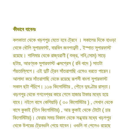
কীভাবে যাবেনঃ
কলকাতা থেকে খড়গপুর যেতে হবে ট্রেনে । সকালের দিকে হাওড়া
থেকে ধৌলি সুপারফাস্ট, বারবিল জনশতাব্দী , ইস্পাত সুপারফাস্ট
রয়েছে। শালিমার থেকে রাজ্যরাণী ( শুক্র, শনি,সোম) সাড়ে
ছটায়, আরণ্যক সুপারফাস্ট এক্সপ্রেস ( রবি বাদে ) সাতটা
পঁয়তাল্লিশে। এই দুটি ট্রেন সাঁতরাগাছি এসেও ধরতে পারেন।
আলাদা করে সাঁতরাগাছি থেকে রয়েছে রূপসী বাংলা সুপারফাস্ট
সকাল ছটা পঁচিশে। ১১৬ কিলোমিটার , পৌনে দুঘণ্টার রাস্তা।
খড়গপুর থেকে গগনেশ্বর কারে গেলে হাজার টাকার মধ্যে হয়ে
যাবে। নইলে বাসে কেশিয়াড়ি ( ৩০ কিলোমিটার ) , সেখান থেকে
বাসে কুকাই (তিন কিলোমিটার) , আর কুকাই থেকে টোটো ( চার
কিলোমিটার)। ফেরার সময় বিকাল থেকে সন্ধ্যার মধ্যে খড়গপুর
থেকে উপরের ট্রেনগুলি পেয়ে যাবেন। ওগুলি না পেলেও রয়েছে