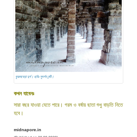
কুরুমবেড়া দুর্গ। ছবিঃ সুদর্শন নন্দী।
কখন যাবেনঃ
সারা বছর যাওয়া যেতে পারে। গরম ও বর্ষায় ছাতা শুধু বাড়তি নিতে
হবে।
midnapore.in