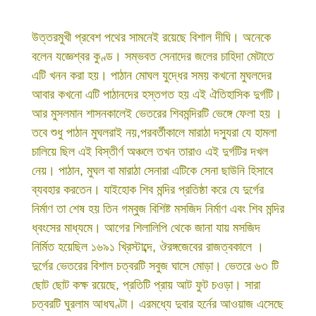
উত্তরমুখী প্রবেশ পথের সামনেই রয়েছে বিশাল দীঘি। অনেকে
বলেন যজ্ঞেশ্বর কুণ্ড। সম্ভবত সেনাদের জলের চাহিদা মেটাতে
এটি খনন করা হয়। পাঠান মোঘল যুদ্ধের সময় কখনো মুঘলদের
আবার কখনো এটি পাঠানদের হস্তগত হয় এই ঐতিহাসিক দুর্গটি।
আর মুসলমান শাসনকালেই ভেতরের শিবমন্দিরটি ভেঙ্গে ফেলা হয় ।
তবে শুধু পাঠান মুঘলরাই নয়,পরবর্তীকালে মারাঠা দস্যুরা যে হামলা
চালিয়ে ছিল এই বিস্তীর্ণ অঞ্চলে তখন তারাও এই দুর্গটির দখল
নেয়। পাঠান, মুঘল বা মারাঠা সেনারা এটিকে সেনা ছাউনি হিসাবে
ব্যবহার করতেন। যাইহোক শিব মন্দির প্রতিষ্ঠা করে যে দুর্গের
নির্মাণ তা শেষ হয় তিন গম্বুজ বিশিষ্ট মসজিদ নির্মাণ এবং শিব মন্দির
ধ্বংসের মাধ্যমে। আগের শিলালিপি থেকে জানা যায় মসজিদ
নির্মিত হয়েছিল ১৬৯১ খ্রিস্টাব্দে, ঔরঙ্গজেবের রাজত্বকালে ।
দুর্গের ভেতরের বিশাল চত্বরটি সবুজ ঘাসে মোড়া। ভেতরে ৬৩ টি
ছোট ছোট কক্ষ রয়েছে, প্রতিটি প্রায় আট ফুট চওড়া। সারা
চত্বরটি ঘুরলাম আধঘণ্টা। এরমধ্যে দুবার হর্নের আওয়াজ এসেছে