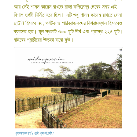
আর সেই শাসন কায়েম রাখতে রাজা কপিলেন্দ্র দেবের সময় এই
বিশাল দুর্গটি নির্মিত হয়ে ছিল। এটি শুধু শাসন কায়েম রাখতে সেনা
ছাউনি হিসাবে নয়, পর্যটক ও পরিব্রাজকদের বিশ্রামস্থল হিসাবেও
ব্যবহৃত হত। মূল স্থলটি ৩০০ ফুট দীর্ঘ এবং প্রস্থে ২২৫ ফুট।
বাইরের প্রাচীরের উচ্চতা বারো ফুট।
কুরুমবেড়া দুর্গ। ছবিঃ সুদর্শন নন্দী।