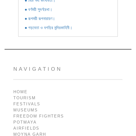
● মিষ্টি নদী কংসাবতী।
● বর্ণময়ী সুবর্ণরেখা।
● রূপময়ী রূপনারায়ণ।
● গড়বেতা ও বগড়ির মন্দিরকাহিনী।
NAVIGATION
HOME
TOURISM
FESTIVALS
MUSEUMS
FREEDOM FIGHTERS
POTMAYA
AIRFIELDS
MOYNA GARH