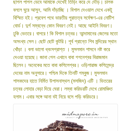
ছাগল পাগল ভেবে আমাকে দেখেই তিড়িং করে দে দৌড়। চালক
বললে ঘুরে আসুন, আমি দাঁড়াচ্ছি । বিশাল দেওয়াল দেখে একটু
বিস্মিত হই। প্রবেশ পথে ভারতীয় পুরাতত্ব সর্বেক্ষণ-এর নোটিশ
বোর্ড। দুর্গ সম্বন্ধে কোন বিবরণ নেই। আছে আইনি বিবরণ।
ঢুকি ভেতরে। বাপরে ! কি বিশাল চত্বর। আন্দামানের জেলের মতো
অসংখ্য সেল। ছোট ছোট কুটরি। পূর্ব প্রান্তে শিব মন্দিরের স্থান
খোঁড়া । বলা ভালো ধ্বংসপ্রাপ্ত । মুসলমান শাসনে নষ্ট করে
দেওয়া হয়েছে। জানা গেল এখানে বাবা গগনেশ্বর বিরাজমান
ছিলেন। অনেকের মতে বাবা কপিলেশ্বর। ওড়িশারাজ কপিলেন্দ্র
দেবের নাম অনুসারে। পশ্চিম দিকে তিনটি গম্বুজ। মুসলমান
শাসকদের হাতে নির্মিত উপাসনাস্থল (মসজিদ) এটি । ভিতরের
চত্বর লোহার বেড়া দিয়ে ঘেরা। লম্বা করিডরটি দেখে রোমাঞ্চিত
হলাম। এবার সঙ্গে আনা বই নিয়ে বসে পড়ি করিডরে।