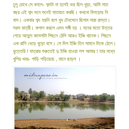
ঢুলু চোখে সে বললে- শব্দটা না হলেই ভয় ছিল খুড়া, আমি সাত
বছর এই শব্দ শুনে শুনেই যাতায়ত করছি। কখনো বিগড়োয় নি
বাস। একবার শব্দ হয়নি বলে খুব টেনসেনে ছিলাম সারা রাস্তা।
সরস যাত্রী। কপাল করলে এমন সঙ্গী হয় । মনের মতো উত্তর
পেয়ে আনন্দে জানলাটা পিছনে ঠেলি আরও ইঞ্চি খানেক। পিছনে
এক রাগি ধেড়ে বুড়ো বসে। সে দিল ইঞ্চি তিন সামনে দিকে ঠেলে।
ধুত্তেরি ! যাত্রার শুরুতেই দু ইঞ্চি হাওয়া লস আমার ! তার মধ্যে
খুশির খবর- গাড়ি গড়িয়েছে , মানে ছাড়ল ।