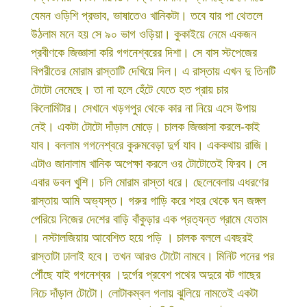
যেমন ওড়িশি প্রভাব, ভাষাতেও খানিকটা। তবে যার পা থেতলে
উঠলাম মনে হয় সে ৯০ ভাগ ওড়িয়া। কুকাইয়ে নেমে একজন
প্রবীণকে জিজ্ঞাসা করি গগনেশ্বরের দিশা। সে বাস স্টপেজের
বিপরীতের মোরাম রাস্তাটি দেখিয়ে দিল। এ রাস্তায় এখন দু তিনটি
টোটো নেমেছে। তা না হলে হেঁটে যেতে হত প্রায় চার
কিলোমিটার। সেখানে খড়গপুর থেকে কার না নিয়ে এসে উপায়
নেই। একটা টোটো দাঁড়াল মোড়ে। চালক জিজ্ঞাসা করলে-কাই
যাব। বললাম গগনেশ্বরে কুরুমবেড়া দুর্গ যাব। এককথায় রাজি।
এটাও জানালাম খানিক অপেক্ষা করলে ওর টোটোতেই ফিরব। সে
এবার ডবল খুশি। চলি মোরাম রাস্তা ধরে। ছেলেবেলায় এধরণের
রাস্তায় আমি অভ্যস্ত। গরুর গাড়ি করে শহর থেকে ঘন জঙ্গল
পেরিয়ে নিজের দেশের বাড়ি বাঁকুড়ার এক প্রত্যন্ত গ্রামে যেতাম
। নস্টালজিয়ায় আবেশিত হয়ে পড়ি । চালক বললে এবছরই
রাস্তাটা ঢালাই হবে। তখন আরও টোটো নামবে। মিনিট পনের পর
পৌঁছে যাই গগনেশ্বর ।দুর্গের প্রবেশ পথের অদুরে বট গাছের
নিচে দাঁড়াল টোটো। লোটাকম্বল গলায় ঝুলিয়ে নামতেই একটা