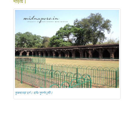
দাঁড়ায়।
কুরুমবেড়া দুর্গ। ছবিঃ সুদর্শন নন্দী।