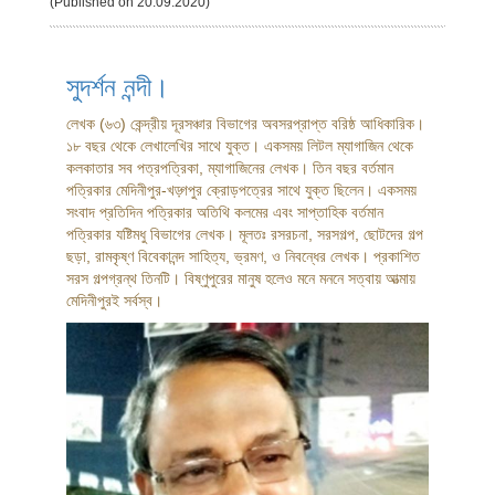
(Published on 20.09.2020)
সুদর্শন নন্দী।
লেখক (৬৩) কেন্দ্রীয় দূরসঞ্চার বিভাগের অবসরপ্রাপ্ত বরিষ্ঠ আধিকারিক।
১৮ বছর থেকে লেখালেখির সাথে যুক্ত। একসময় লিটল ম্যাগাজিন থেকে
কলকাতার সব পত্রপত্রিকা, ম্যাগাজিনের লেখক। তিন বছর বর্তমান
পত্রিকার মেদিনীপুর-খড়্গপুর ক্রোড়পত্রের সাথে যুক্ত ছিলেন। একসময়
সংবাদ প্রতিদিন পত্রিকার অতিথি কলমের এবং সাপ্তাহিক বর্তমান
পত্রিকার যষ্টিমধু বিভাগের লেখক। মূলতঃ রসরচনা, সরসগল্প, ছোটদের গল্প
ছড়া, রামকৃষ্ণ বিবেকানন্দ সাহিত্য, ভ্রমণ, ও নিবন্ধের লেখক। প্রকাশিত
সরস গল্পগ্রন্থ তিনটি। বিষ্ণুপুরের মানুষ হলেও মনে মননে সত্বায় আত্মায়
মেদিনীপুরই সর্বস্ব।