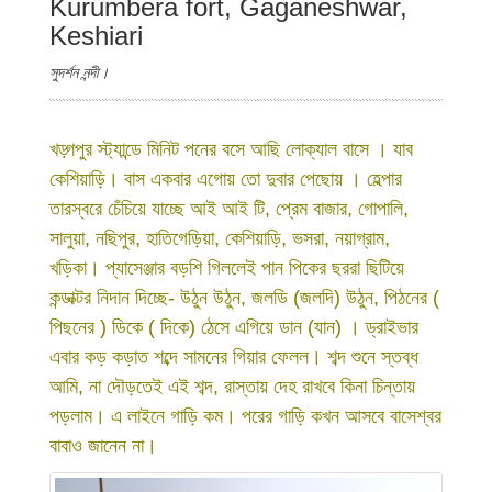
Kurumbera fort, Gaganeshwar,
Keshiari
সুদর্শন নন্দী।
খড়্গপুর স্ট্যান্ডে মিনিট পনের বসে আছি লোক্যাল বাসে । যাব
কেশিয়াড়ি। বাস একবার এগোয় তো দুবার পেছোয় । হেল্পার
তারস্বরে চেঁচিয়ে যাচ্ছে আই আই টি, প্রেম বাজার, গোপালি,
সালুয়া, নছিপুর, হাতিগেড়িয়া, কেশিয়াড়ি, ভসরা, নয়াগ্রাম,
খড়িকা। প্যাসেঞ্জার বড়শি গিললেই পান পিকের ছররা ছিটিয়ে
কন্ডাক্টর নিদান দিচ্ছে- উঠুন উঠুন, জলডি (জলদি) উঠুন, পিঠনের (
পিছনের ) ডিকে ( দিকে) ঠেসে এগিয়ে ডান (যান) । ড্রাইভার
এবার কড় কড়াত শব্দে সামনের গিয়ার ফেলল। শব্দ শুনে স্তব্ধ
আমি, না দৌড়তেই এই শব্দ, রাস্তায় দেহ রাখবে কিনা চিন্তায়
পড়লাম। এ লাইনে গাড়ি কম। পরের গাড়ি কখন আসবে বাসেশ্বর
বাবাও জানেন না।