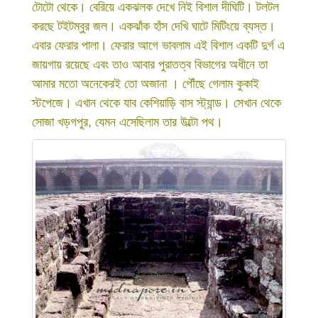
টোটো থেকে। বেরিয়ে একঝলক দেখে নিই বিশাল দীঘিটি। টলটল
করছে টইটম্বুর জল। একঝাঁক হাঁস দেখি ঘাটে মিটিংয়ে ব্যস্ত।
এবার ফেরার পালা। ফেরার আগে ভাবলাম এই বিশাল একটি দুর্গ এ
জায়গায় রয়েছে এবং তাও আবার পুরাতত্ব বিভাগের অধীনে তা
আমার মতো অনেকেরই তো অজানা । পৌঁছে গেলাম কুকাই
স্টপেজে। এখান থেকে যাব কেশিয়াড়ি বাস স্ট্যান্ড। সেখান থেকে
সোজা খড়গপুর, যেমন এসেছিলাম তার উল্টো পথ।