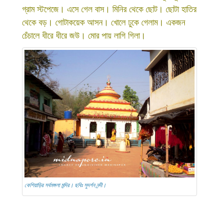
গ্রাম স্টপেজে। এসে গেল বাস। মিনির থেকে ছোট। ছোটা হাতির
থেকে বড়। গোটাকয়েক আসন। খোলে ঢুকে গেলাম। একজন
চেঁচালে ধীরে ধীরে জউ। মোর পায় লাগি গিলা।
কেশিয়াড়ির সর্বমঙ্গলা মন্দির। ছবিঃ সুদর্শন নন্দী।