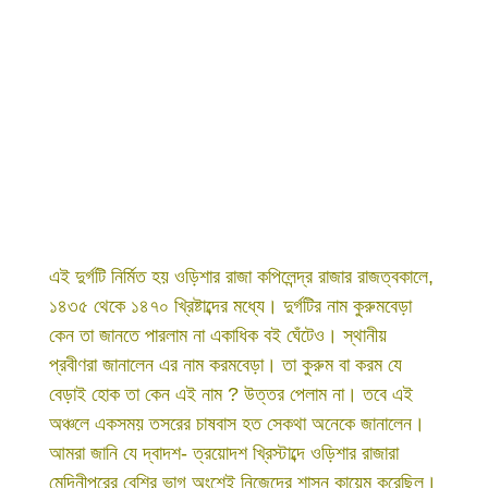
এই দুর্গটি নির্মিত হয় ওড়িশার রাজা কপিলেন্দ্র রাজার রাজত্বকালে,
১৪৩৫ থেকে ১৪৭০ খ্রিষ্টাব্দের মধ্যে। দুর্গটির নাম কুরুমবেড়া
কেন তা জানতে পারলাম না একাধিক বই ঘেঁটেও। স্থানীয়
প্রবীণরা জানালেন এর নাম করমবেড়া। তা কুরুম বা করম যে
বেড়াই হোক তা কেন এই নাম ? উত্তর পেলাম না। তবে এই
অঞ্চলে একসময় তসরের চাষবাস হত সেকথা অনেকে জানালেন।
আমরা জানি যে দ্বাদশ- ত্রয়োদশ খ্রিস্টাব্দে ওড়িশার রাজারা
মেদিনীপুরের বেশির ভাগ অংশেই নিজেদের শাসন কায়েম করেছিল।