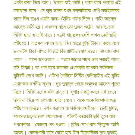
একটা রাজা নিয়ে আয়। থমকে যাই আমি। রাজা যাবে প্রজার এই
লজঝড়ে বাসে ! সে ভুল ভাঙ্গল যখন কনডাক্টরকে দেখি ড্রাইভারের
হাতে নীল রঙের একটা রাজা-খইনির পাউচ দিতে। গাড়ি আস্তে
আস্তে ভর্তি হয়। একজন নামে তো দুজন ওঠে। আর দু-চার
মিনিট ছাড়া ছাড়াই থামে। ঘণ্টা খানেকের বেশি লাগল কেশিয়াড়ি
পৌঁছতে। এতক্ষণ এলাম ভাড়া নিল মাত্র কুড়ি টাকা। কারে এলে
ছ-আটশ টাকা লাগত ফিরতি কিলোমিটার যোগ করে। নামলাম বাস
থেকে । পাশে ডাবওয়ালা । গরমে ডাবের সাথে ভাব সবারই থাকে,
বাই ডিফল্ট। তা পান করে ভাবলাম এখানকার জাগ্রত সর্বমঙ্গলা
মন্দিরটি দেখে আসি। ওড়িশা শৈলীতে নির্মিত কেশিয়াড়ির এই মন্দির
এখানকার দর্শনীয় স্থান। দূর দুরান্ত থেকে ভক্তরা আসেন পুজো
দিতে। মিনিট দশেক হাঁটা রাস্তা। সুগার একটু কমবে এই ভেবে
রিক্সা না নিয়ে পা চালালাম ছাতা মেলে। একে ওকে জিজ্ঞাসা করে
পৌঁছলাম মন্দিরে। দর্শন করলাম মা সর্বমঙ্গলাদেবীকে। ছোট মন্দির,
সামনের চত্বর বেশ খোলামেলা। পটাপট কয়েকটা ছবি তুলে যাব
গগনেশ্বর। যেজন্য বের হওয়া । মন্দির দেখে বাস স্ট্যান্ডে আসি
আবার। বেলদাগামী বাসে যেতে হবে তিন কিলোমিটার দূরে কুকাই