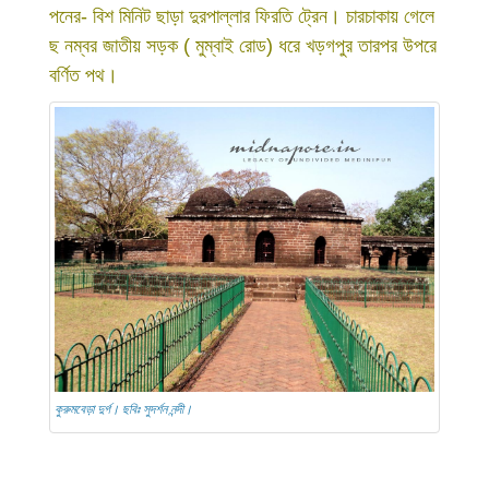
পনের- বিশ মিনিট ছাড়া দুরপাল্লার ফিরতি ট্রেন। চারচাকায় গেলে
ছ নম্বর জাতীয় সড়ক ( মুম্বাই রোড) ধরে খড়গপুর তারপর উপরে
বর্ণিত পথ।
কুরুমবেড়া দুর্গ। ছবিঃ সুদর্শন নন্দী।