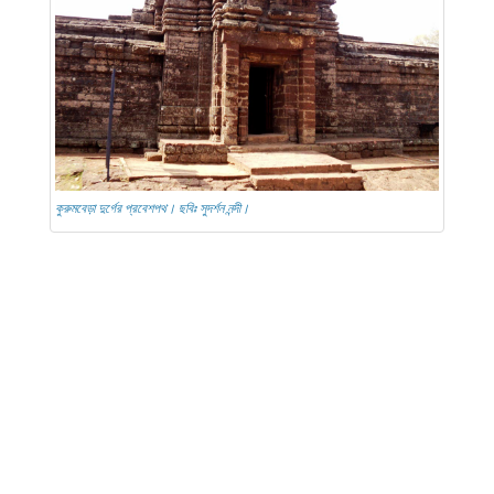
কুরুমবেড়া দুর্গের প্রবেশপথ। ছবিঃ সুদর্শন নন্দী।