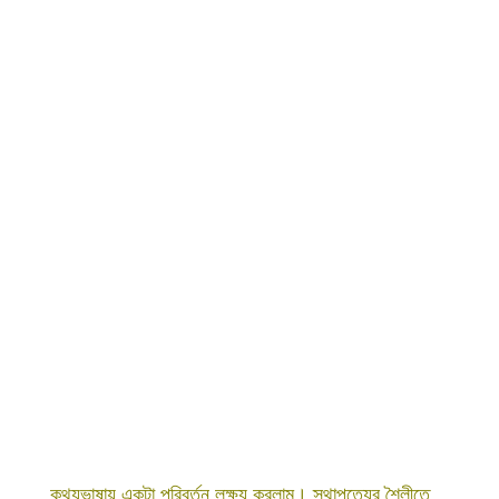
কথ্যভাষায় একটা পরিবর্তন লক্ষ্য করলাম। স্থাপত্যের শৈলীতে