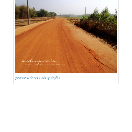
কুরুমবেড়া দুর্গের পথে। ছবিঃ সুদর্শন নন্দী।