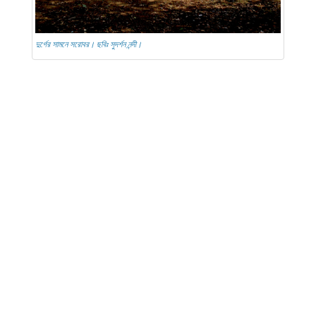
দুর্গের সামনে সরোবর। ছবিঃ সুদর্শন নন্দী।