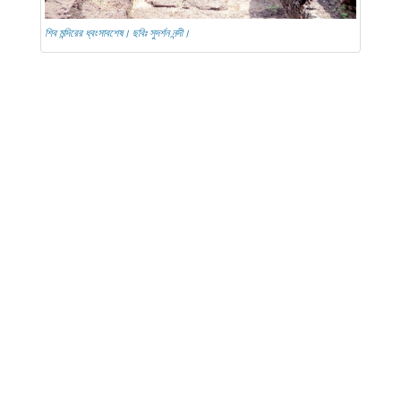
শিব মন্দিরের ধ্বংসাবশেষ। ছবিঃ সুদর্শন নন্দী।