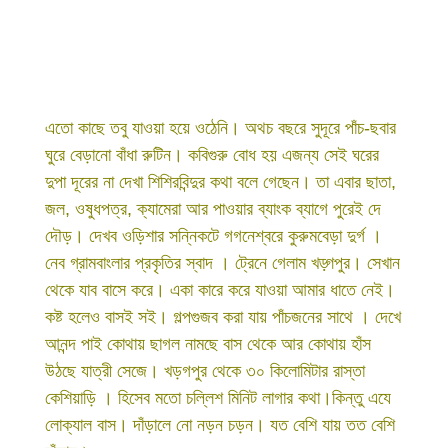
এতো কাছে তবু যাওয়া হয়ে ওঠেনি। অথচ বছরে সুদূরে পাঁচ-ছবার
ঘুরে বেড়ানো বাঁধা রুটিন। কবিগুরু বোধ হয় এজন্য সেই ঘরের
দুপা দূরের না দেখা শিশিরবিন্দুর কথা বলে গেছেন। তা এবার ছাতা,
জল, ওষুধপত্র, ক্যামেরা আর পাওয়ার ব্যাংক ব্যাগে পুরেই দে
দৌড়। দেখব ওড়িশার সন্নিকটে গগনেশ্বরে কুরুমবেড়া দুর্গ ।
নেব গ্রামবাংলার প্রকৃতির স্বাদ । ট্রেনে গেলাম খড়্গপুর। সেখান
থেকে যাব বাসে করে। একা কারে করে যাওয়া আমার ধাতে নেই।
কষ্ট হলেও বাসই সই। গল্পগুজব করা যায় পাঁচজনের সাথে । দেখে
আনন্দ পাই কোথায় ছাগল নামছে বাস থেকে আর কোথায় হাঁস
উঠছে যাত্রী সেজে। খড়গপুর থেকে ৩০ কিলোমিটার রাস্তা
কেশিয়াড়ি । হিসেব মতো চল্লিশ মিনিট লাগার কথা।কিন্তু এযে
লোক্যাল বাস। দাঁড়ালে নো নড়ন চড়ন। যত বেশি যায় তত বেশি