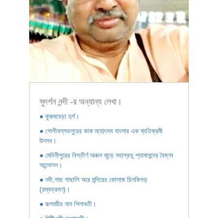
সুদর্শন নন্দী -র অন্যান্য লেখা।
● কুরুমবেড়া দুর্গ।
● গোপীবল্লভপুরের কাক মহোৎসব বাংলার এক ব্যতিক্রমী
উৎসব।
● মেদিনীপুরের বিস্তীর্ণ অঞ্চল জুড়ে মহাপ্রভু শ্যামানন্দের বৈষ্ণব
আন্দোলন।
● নদী,গাছ গাছালি আর মন্দিরের কোলাজ চিলকিগড়
(রম্যভ্রমণ)।
● রূপময়ীর নাম শিলাবতী।